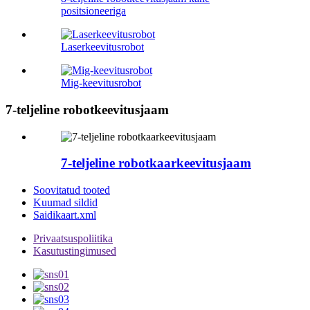
positsioneeriga
Laserkeevitusrobot
Mig-keevitusrobot
7-teljeline robotkeevitusjaam
7-teljeline robotkaarkeevitusjaam
Soovitatud tooted
Kuumad sildid
Saidikaart.xml
Privaatsuspoliitika
Kasutustingimused