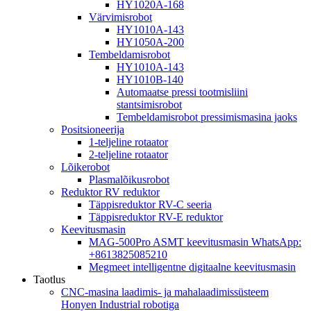
HY1020A-168
Värvimisrobot
HY1010A-143
HY1050A-200
Tembeldamisrobot
HY1010A-143
HY1010B-140
Automaatse pressi tootmisliini
stantsimisrobot
Tembeldamisrobot pressimismasina jaoks
Positsioneerija
1-teljeline rotaator
2-teljeline rotaator
Lõikerobot
Plasmalõikusrobot
Reduktor RV reduktor
Täppisreduktor RV-C seeria
Täppisreduktor RV-E reduktor
Keevitusmasin
MAG-500Pro ASMT keevitusmasin WhatsApp:
+8613825085210
Megmeet intelligentne digitaalne keevitusmasin
Taotlus
CNC-masina laadimis- ja mahalaadimissüsteem
Honyen Industrial robotiga