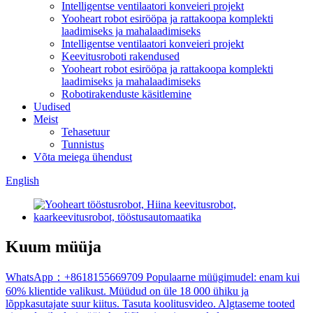
Intelligentse ventilaatori konveieri projekt
Yooheart robot esirööpa ja rattakoopa komplekti
laadimiseks ja mahalaadimiseks
Intelligentse ventilaatori konveieri projekt
Keevitusroboti rakendused
Yooheart robot esirööpa ja rattakoopa komplekti
laadimiseks ja mahalaadimiseks
Robotirakenduste käsitlemine
Uudised
Meist
Tehasetuur
Tunnistus
Võta meiega ühendust
English
Kuum müüja
WhatsApp：+8618155669709 Populaarne müügimudel: enam kui
60% klientide valikust. Müüdud on üle 18 000 ühiku ja
lõppkasutajate suur kiitus. Tasuta koolitusvideo. Algtaseme tooted