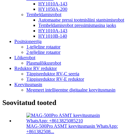
HY1010A-143
HY1050A-200
Tembeldamisrobot
Automaatse pressi tootmisliini stantsimisrobot
Tembeldamisrobot pressimismasina jaoks
HY1010A-143
HY1010B-140
Positsioneerija
1-teljeline rotaator
2-teljeline rotaator
Lõikerobot
Plasmalõikusrobot
Reduktor RV reduktor
Täppisreduktor RV-C seeria
Täppisreduktor RV-E reduktor
Keevitusmasin
Megmeet intelligentne digitaalne keevitusmasin
Soovitatud tooted
MAG-500Pro ASMT keevitusmasin WhatsApp:
+861382508...