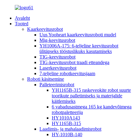
Avaleht
Tooted
Kaarkeevitusrobot
Uus Yooheart kaarkeevitusroboti mudel
Mig-keevitusrobot
YH1006A-175: 6-teljeline keevitusrobot
ülitäpseks tööstuslikuks kasutamiseks
TIG-keevitusrobot
TIG-keevitusrobot traadi etteandega
Laserkeevitusrobot
7-teljeline robotkeevitusjaam
Roboti käsitsemine
Palleteerimisrobot
YH1165B-315 raskeveokite robot suurte
toorikute palletimiseks ja materjalide
käitlemiseks
6 vabadusastmega 165 kg kandevõimega
robotpaletteerija
HY1010A143
HY1165B-315
Laadimis- ja mahalaadimisrobot
HY-1010B-140