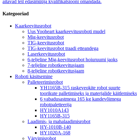
aitavad teil edasimüüja kvalifikatsiooni omandada.
Kategooriad
Kaarkeevitusrobot
Uus Yooheart kaarkeevitusroboti mudel
Mig-keevitusrobot
TIG-keevitusrobot
TIG-keevitusrobot traadi etteandega
Laserkeevitusrobot
6-teljeline Mig-keevitusrobot hoiuruumi jaoks
7-teljeline robotkeevitusjaam
8-teljeline robotkeevitusjaam
Roboti käsitsemine
Palleteerimisrobot
YH1165B-315 raskeveokite robot suurte
toorikute palletimiseks ja materjalide käitlemiseks
6 vabadusastmega 165 kg kandevõimega
robotpaletteerija
HY1010A143
HY1165B-315
Laadimis- ja mahalaadimisrobot
HY-1010B-140
HY1020A-168
Värvimisrobot