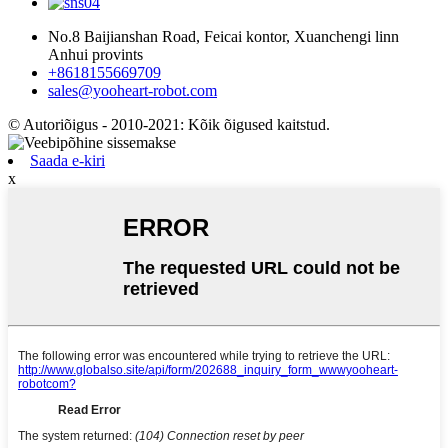
No.8 Baijianshan Road, Feicai kontor, Xuanchengi linn
Anhui provints
+8618155669709
sales@yooheart-robot.com
© Autoriõigus - 2010-2021: Kõik õigused kaitstud.
Saada e-kiri
x