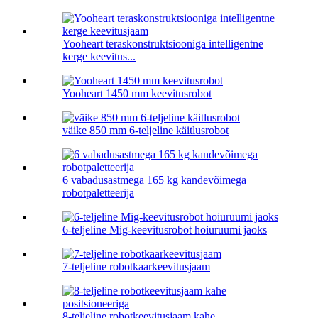
Yooheart teraskonstruktsiooniga intelligentne
kerge keevitus...
Yooheart 1450 mm keevitusrobot
väike 850 mm 6-teljeline käitlusrobot
6 vabadusastmega 165 kg kandevõimega
robotpaletteerija
6-teljeline Mig-keevitusrobot hoiuruumi jaoks
7-teljeline robotkaarkeevitusjaam
8-teljeline robotkeevitusjaam kahe