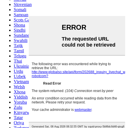
Slovenian
Somali
Samoan
Scots Gaelic
Shona
Sindhi
Sundanese
Swahili
Tajik
Tamil
Telugu
Thai
Ukrainian
Urdu
Uzbek
Vietnamese
Welsh
Xhosa
Yiddish
Yoruba
Zulu
Kinyarwanda
Tatar
Oriya
Turkmen