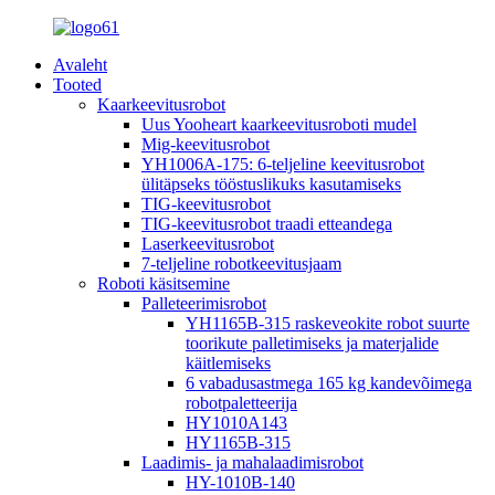
Avaleht
Tooted
Kaarkeevitusrobot
Uus Yooheart kaarkeevitusroboti mudel
Mig-keevitusrobot
YH1006A-175: 6-teljeline keevitusrobot
ülitäpseks tööstuslikuks kasutamiseks
TIG-keevitusrobot
TIG-keevitusrobot traadi etteandega
Laserkeevitusrobot
7-teljeline robotkeevitusjaam
Roboti käsitsemine
Palleteerimisrobot
YH1165B-315 raskeveokite robot suurte
toorikute palletimiseks ja materjalide
käitlemiseks
6 vabadusastmega 165 kg kandevõimega
robotpaletteerija
HY1010A143
HY1165B-315
Laadimis- ja mahalaadimisrobot
HY-1010B-140