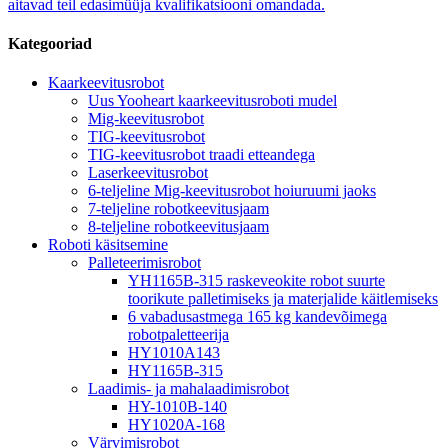
aitavad teil edasimüüja kvalifikatsiooni omandada.
Kategooriad
Kaarkeevitusrobot
Uus Yooheart kaarkeevitusroboti mudel
Mig-keevitusrobot
TIG-keevitusrobot
TIG-keevitusrobot traadi etteandega
Laserkeevitusrobot
6-teljeline Mig-keevitusrobot hoiuruumi jaoks
7-teljeline robotkeevitusjaam
8-teljeline robotkeevitusjaam
Roboti käsitsemine
Palleteerimisrobot
YH1165B-315 raskeveokite robot suurte
toorikute palletimiseks ja materjalide käitlemiseks
6 vabadusastmega 165 kg kandevõimega
robotpaletteerija
HY1010A143
HY1165B-315
Laadimis- ja mahalaadimisrobot
HY-1010B-140
HY1020A-168
Värvimisrobot