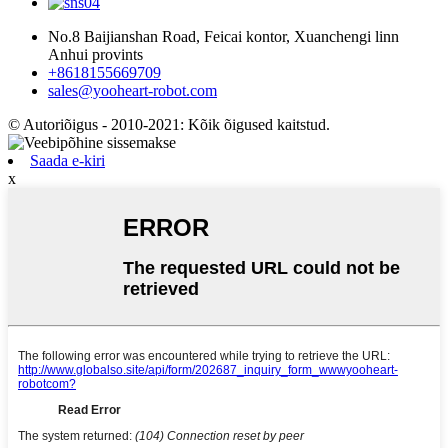
No.8 Baijianshan Road, Feicai kontor, Xuanchengi linn
Anhui provints
+8618155669709
sales@yooheart-robot.com
© Autoriõigus - 2010-2021: Kõik õigused kaitstud.
Saada e-kiri
x