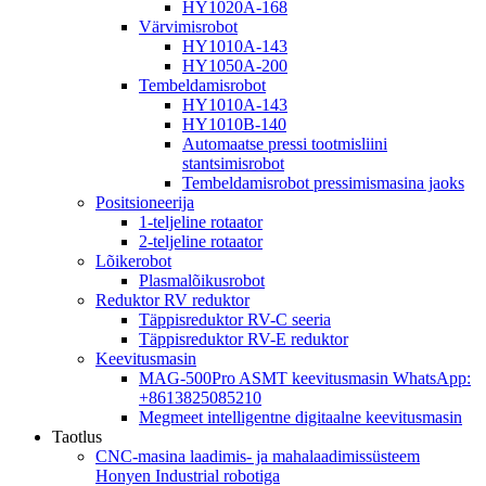
HY1020A-168
Värvimisrobot
HY1010A-143
HY1050A-200
Tembeldamisrobot
HY1010A-143
HY1010B-140
Automaatse pressi tootmisliini
stantsimisrobot
Tembeldamisrobot pressimismasina jaoks
Positsioneerija
1-teljeline rotaator
2-teljeline rotaator
Lõikerobot
Plasmalõikusrobot
Reduktor RV reduktor
Täppisreduktor RV-C seeria
Täppisreduktor RV-E reduktor
Keevitusmasin
MAG-500Pro ASMT keevitusmasin WhatsApp:
+8613825085210
Megmeet intelligentne digitaalne keevitusmasin
Taotlus
CNC-masina laadimis- ja mahalaadimissüsteem
Honyen Industrial robotiga