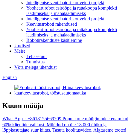
Intelligentse ventilaatori konveieri projekt
Yooheart robot esirööpa ja rattakoopa komplekti
laadimiseks ja mahalaadimiseks
Intelligentse ventilaatori konveieri projekt
Keevitusroboti rakendused
Yooheart robot esirööpa ja rattakoopa komplekti
laadimiseks ja mahalaadimiseks
Robotirakenduste käsitlemine
Uudised
Meist
Tehasetuur
Tunnistus
Võta meiega ühendust
English
Kuum müüja
WhatsApp：+8618155669709 Populaarne müügimudel: enam kui
60% klientide valikust. Müüdud on üle 18 000 ühiku ja
lõppkasutajate suur kiitus. Tasuta koolitusvideo. Algtaseme tooted