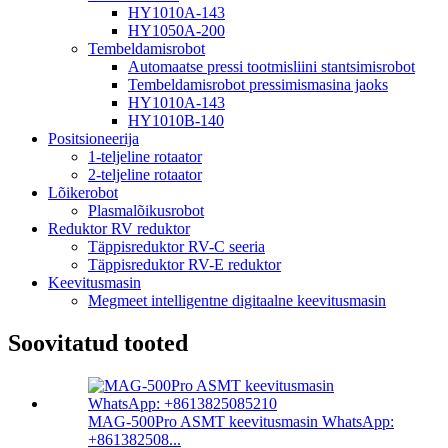
HY1010A-143
HY1050A-200
Tembeldamisrobot
Automaatse pressi tootmisliini stantsimisrobot
Tembeldamisrobot pressimismasina jaoks
HY1010A-143
HY1010B-140
Positsioneerija
1-teljeline rotaator
2-teljeline rotaator
Lõikerobot
Plasmalõikusrobot
Reduktor RV reduktor
Täppisreduktor RV-C seeria
Täppisreduktor RV-E reduktor
Keevitusmasin
Megmeet intelligentne digitaalne keevitusmasin
Soovitatud tooted
MAG-500Pro ASMT keevitusmasin WhatsApp:
+861382508...