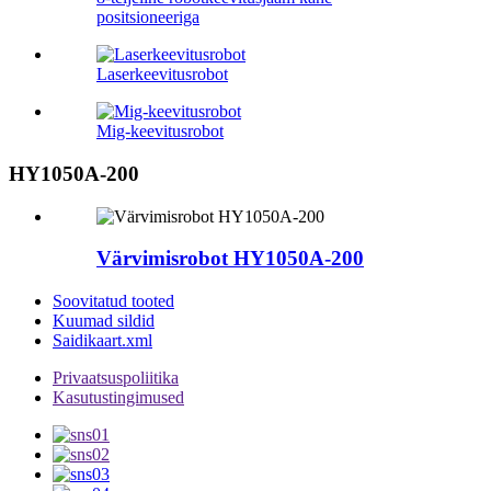
positsioneeriga
Laserkeevitusrobot
Mig-keevitusrobot
HY1050A-200
Värvimisrobot HY1050A-200
Soovitatud tooted
Kuumad sildid
Saidikaart.xml
Privaatsuspoliitika
Kasutustingimused