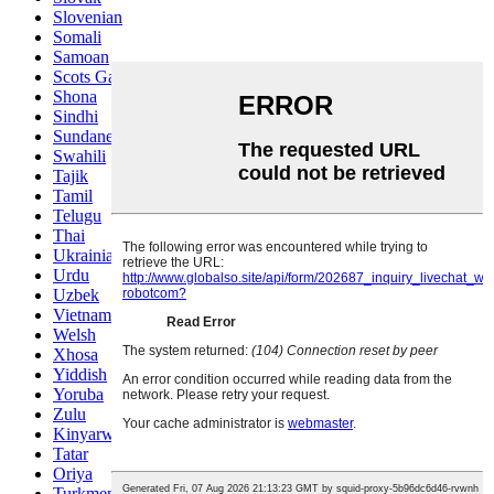
Slovenian
Somali
Samoan
Scots Gaelic
Shona
Sindhi
Sundanese
Swahili
Tajik
Tamil
Telugu
Thai
Ukrainian
Urdu
Uzbek
Vietnamese
Welsh
Xhosa
Yiddish
Yoruba
Zulu
Kinyarwanda
Tatar
Oriya
Turkmen