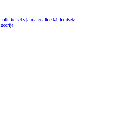
alletimiseks ja materjalide käitlemiseks
teerija