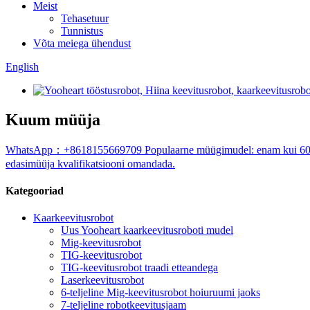
Meist
Tehasetuur
Tunnistus
Võta meiega ühendust
English
Kuum müüja
WhatsApp：+8618155669709 Populaarne müügimudel: enam kui 60% klien
edasimüüja kvalifikatsiooni omandada.
Kategooriad
Kaarkeevitusrobot
Uus Yooheart kaarkeevitusroboti mudel
Mig-keevitusrobot
TIG-keevitusrobot
TIG-keevitusrobot traadi etteandega
Laserkeevitusrobot
6-teljeline Mig-keevitusrobot hoiuruumi jaoks
7-teljeline robotkeevitusjaam