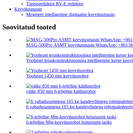
Täppisreduktor RV-E reduktor
Keevitusmasin
Megmeet intelligentne digitaalne keevitusmasin
Soovitatud tooted
MAG-500Pro ASMT keevitusmasin WhatsApp: +861382
Yooheart teraskonstruktsiooniga intelligentne kerge keevit
Yooheart 1450 mm keevitusrobot
väike 850 mm 6-teljeline käitlusrobot
6 vabadusastmega 165 kg kandevõimega robotpaletteerij
6-teljeline Mig-keevitusrobot hoiuruumi jaoks