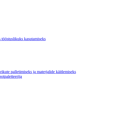
 tööstuslikuks kasutamiseks
kute palletimiseks ja materjalide käitlemiseks
tpaletteerija