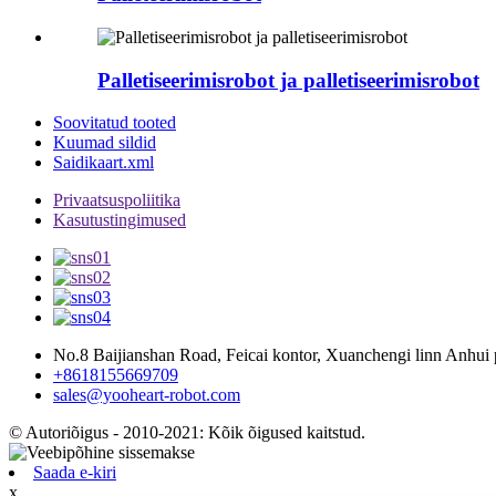
Palletiseerimisrobot ja palletiseerimisrobot
Soovitatud tooted
Kuumad sildid
Saidikaart.xml
Privaatsuspoliitika
Kasutustingimused
No.8 Baijianshan Road, Feicai kontor, Xuanchengi linn Anhui 
+8618155669709
sales@yooheart-robot.com
© Autoriõigus - 2010-2021: Kõik õigused kaitstud.
Saada e-kiri
x