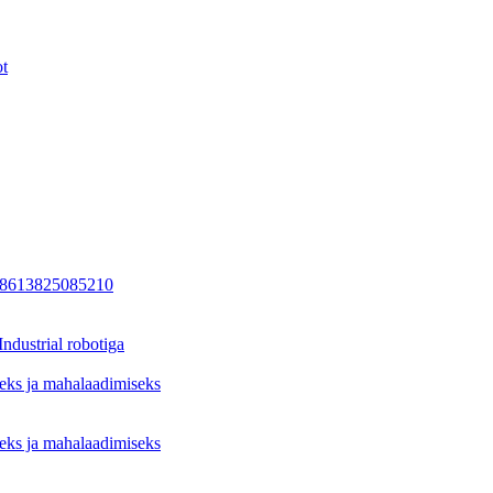
ot
+8613825085210
dustrial robotiga
seks ja mahalaadimiseks
seks ja mahalaadimiseks