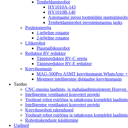
Tembeldamisrobot
HY1010A-143
HY1010B-140
Automaatse pressi tootmisliini stantsimisrob
Tembeldamisrobot pressimismasina jaoks
Positsioneerija
1-teljeline rotaator
2-teljeline rotaator
Lõikerobot
Plasmalõikusrobot
Reduktor RV reduktor
Täppisreduktor RV-C seeria
Täppisreduktor RV-E reduktor
Keevitusmasin
MAG-500Pro ASMT keevitusmasin WhatsApp: 
Megmeet intelligentne digitaalne keevitusmasin
Taotlus
CNC-masina laadimis- ja mahalaadimissüsteem Honyen In
Intelligentse ventilaatori konveieri projekt
Yooheart robot esirööpa ja rattakoopa komplekti laadimi
Intelligentse ventilaatori konveieri projekt
Keevitusroboti rakendused
Yooheart robot esirööpa ja rattakoopa komplekti laadimi
Robotirakenduste käsitlemine
Uudised