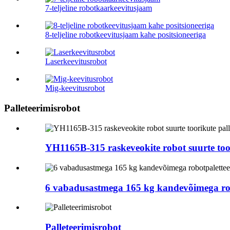
7-teljeline robotkaarkeevitusjaam
8-teljeline robotkeevitusjaam kahe positsioneeriga
Laserkeevitusrobot
Mig-keevitusrobot
Palleteerimisrobot
YH1165B-315 raskeveokite robot suurte toori
6 vabadusastmega 165 kg kandevõimega rob
Palleteerimisrobot