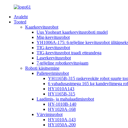
Avaleht
Tooted
Kaarkeevitusrobot
Uus Yooheart kaarkeevitusroboti mudel
Mig-keevitusrobot
YH1006A-175: 6-teljeline keevitusrobot ülitäpseks
TIG-keevitusrobot
TIG-keevitusrobot traadi etteandega
Laserkeevitusrobot
7-teljeline robotkeevitusjaam
Roboti käsitsemine
Palleteerimisrobot
YH1165B-315 raskeveokite robot suurte toori
6 vabadusastmega 165 kg kandevõimega robo
HY1010A143
HY1165B-315
Laadimis- ja mahalaadimisrobot
HY-1010B-140
HY1020A-168
Värvimisrobot
HY1010A-143
HY1050A-200