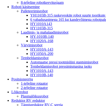
8-teljeline robotkeevitusjaam
Roboti käsitsemine
Palleteerimisrobot
YH1165B-315 raskeveokite robot suurte toorikute p
6 vabadusastmega 165 kg kandevõimega robotpalet
HY1010A143
HY1165B-315
Laadimis- ja mahalaadimisrobot
HY-1010B-140
HY1020A-168
Värvimisrobot
HY1010A-143
HY1050A-200
Tembeldamisrobot
Automaatse pressi tootmisliini stantsimisrobot
Tembeldamisrobot pressimismasina jaoks
HY1010A-143
HY1010B-140
Positsioneerija
1-teljeline rotaator
2-teljeline rotaator
Lõikerobot
Plasmalõikusrobot
Reduktor RV reduktor
Täppisreduktor RV-C seeria