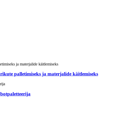
kute palletimiseks ja materjalide käitlemiseks
otpaletteerija